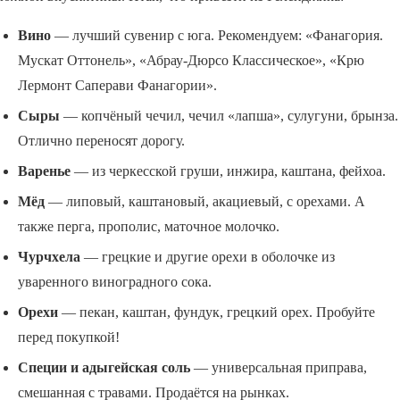
Вино
— лучший сувенир с юга. Рекомендуем: «Фанагория.
Мускат Оттонель», «Абрау-Дюрсо Классическое», «Крю
Лермонт Саперави Фанагории».
Сыры
— копчёный чечил, чечил «лапша», сулугуни, брынза.
Отлично переносят дорогу.
Варенье
— из черкесской груши, инжира, каштана, фейхоа.
Мёд
— липовый, каштановый, акациевый, с орехами. А
также перга, прополис, маточное молочко.
Чурчхела
— грецкие и другие орехи в оболочке из
уваренного виноградного сока.
Орехи
— пекан, каштан, фундук, грецкий орех. Пробуйте
перед покупкой!
Специи и адыгейская соль
— универсальная приправа,
смешанная с травами. Продаётся на рынках.